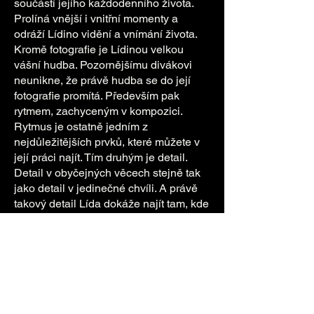
součástí jejího každodenního života.
Prolíná vnější i vnitřní momenty a
odráží Lídino vidění a vnímání života.
Kromě fotografie je Lídinou velkou
vášní hudba. Pozornějšímu divákovi
neunikne, že právě hudba se do její
fotografie promítá. Především pak
rytmem, zachyceným v kompozici.
Rytmus je ostatně jedním z
nejdůležitějších prvků, které můžete v
její práci najít. Tím druhým je detail.
Detail v obyčejných věcech stejně tak
jako detail v jedinečné chvíli. A právě
takový detail Lída dokáže najít tam, kde
ho ostatní často přehlédnou. Obvykle
se ve svých fotografiích vyhýbá
ohromujícím a pro většinu společnosti
krásným objektům. Nezajímá se o
senzaci. Naopak, krásu hledá ve
všedních momentech. Není proto divu,
že mnohé fotografie zachycují objekty,